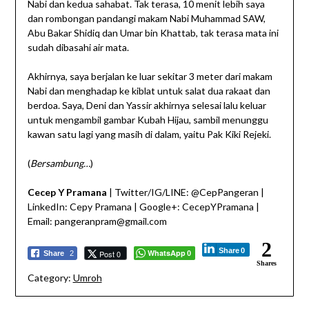
Nabi dan kedua sahabat. Tak terasa, 10 menit lebih saya
dan rombongan pandangi makam Nabi Muhammad SAW,
Abu Bakar Shidiq dan Umar bin Khattab, tak terasa mata ini
sudah dibasahi air mata.
Akhirnya, saya berjalan ke luar sekitar 3 meter dari makam
Nabi dan menghadap ke kiblat untuk salat dua rakaat dan
berdoa. Saya, Deni dan Yassir akhirnya selesai lalu keluar
untuk mengambil gambar Kubah Hijau, sambil menunggu
kawan satu lagi yang masih di dalam, yaitu Pak Kiki Rejeki.
(
Bersambung…
)
Cecep Y Pramana
| Twitter/IG/LINE: @CepPangeran |
LinkedIn: Cepy Pramana | Google+: CecepYPramana |
Email: pangeranpram@gmail.com
2
Share
0
WhatsApp
Post 0
Share
2
0
Shares
Category:
Umroh