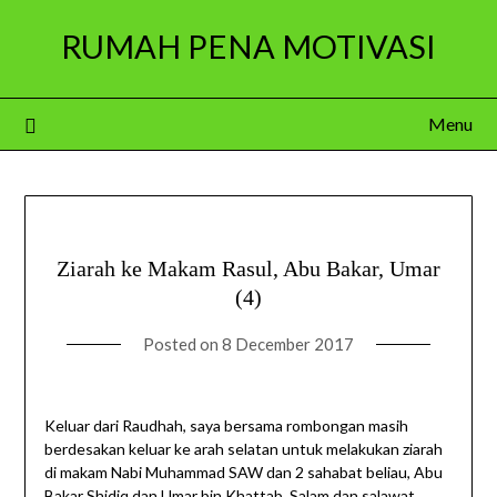
Skip
RUMAH PENA MOTIVASI
to
content
Menu
Ziarah ke Makam Rasul, Abu Bakar, Umar
(4)
Posted on
8 December 2017
Keluar dari Raudhah, saya bersama rombongan masih
berdesakan keluar ke arah selatan untuk melakukan ziarah
di makam Nabi Muhammad SAW dan 2 sahabat beliau, Abu
Bakar Shidiq dan Umar bin Khattab. Salam dan salawat