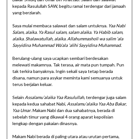
kepada Rasulullah SAW, begitu ramai terdengar dari jamaah
yang berziarah.
Saya mulai membaca salawat dan salam untuknya.
Yaa Nabi
Salam, alaika. Ya Rasul salam, salam alaika. Ya Habib salam,
alaika. Shalawatullah, alaika. Allahummasholi wa salim ‘ala
Sayyidina Muhammad Wa’ala ‘alihi Sayyidina Muhammad
.
Berulang-ulang saya ucapkan sembari berdesakan
melewati makamnya. Tak terasa, air mata pun tumpah. Pun
tak terkira banyaknya. Ingin sekali saya tetap berada
disana, namun para asykar meminta kami semuanya untuk
terus berjalan keluar.
Selain
Assalamu’alaika Yaa Rasulullah
, terdengar juga salam
kepada kedua sahabat Nabi,
Assalamu’alaika Yaa Aba Bakar,
Yaa Umar
. Makam Nabi dan dua sahabatnya, berada di
sebelah timur yang dikawal 4 orang aparat kepolisian
lengkap dengan pakaian dinasnya.
Makam Nabi berada di paling utara atau urutan pertama,