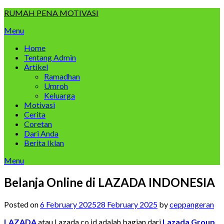
Skip
RUMAH PENA MOTIVASI
to
Menu
content
Home
Tentang Admin
Artikel
Ramadhan
Umroh
Keluarga
Motivasi
Cerita
Coretan
Dari Anda
Berita Iklan
Menu
Belanja Online di LAZADA INDONESIA
Posted on
6 February 2025
28 February 2025
by
ceppangeran
LAZADA
atau Lazada.co.id adalah bagian dari
Lazada Group