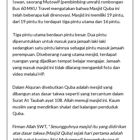
Iswan, seorang Mutowif (pembimbing umrah) rombongan
Bus 60 MKU Travel mengatakan bahwa Masjid Quba ini
telah beberapa kali direnovasi. Masjid ini memiliki 19 pintu,
dari 19 pintu itu terdapat tiga pintu utama dan 16 pintu.
Tiga pintu utama berdaun pintu besar. Dua pintu
diperuntukkan untuk masuk para jamaah laki-laki
sedangkan satu pintu lainnya sebagai pintu masuk jamaah
perempuan. Diseberang ruang utama mesjid, terdapat
ruangan yang dijadikan tempat belajar mengajar. Jamaah
yang masuk masjid ini tidak dilarang mengambil foto dan
video melalui HP.
Dalam Alquran disebutkan Quba adalah mesjid yang
dibangun atas dasar takwa seperti yang tercantum dalam
Surat At Taubah ayat 108. Allah memuji masjid ini. Kaum
muslim yang mendirikan shalat dari kalangan penduduk
Quba.
Firman Allah SWT, “
Sesungguhnya masjid itu yang didirikan
atas dasar takwa (Masjid Quba) sejak hari pertama adalah
lebih patut bagimu (Hai Muhammad) bersembahyang di