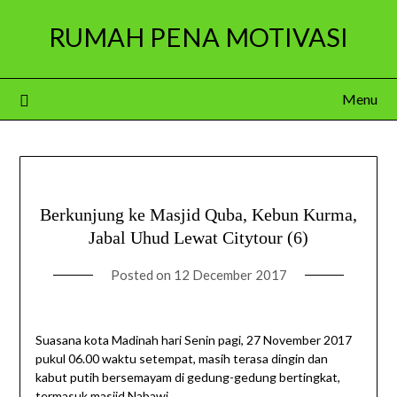
Skip
RUMAH PENA MOTIVASI
to
content
Menu
Berkunjung ke Masjid Quba, Kebun Kurma,
Jabal Uhud Lewat Citytour (6)
Posted on
12 December 2017
Suasana kota Madinah hari Senin pagi, 27 November 2017
pukul 06.00 waktu setempat, masih terasa dingin dan
kabut putih bersemayam di gedung-gedung bertingkat,
termasuk masjid Nabawi.