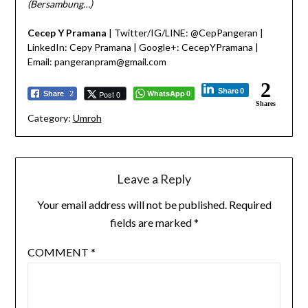
(Bersambung…)
Cecep Y Pramana
| Twitter/IG/LINE: @CepPangeran |
LinkedIn: Cepy Pramana | Google+: CecepYPramana |
Email: pangeranpram@gmail.com
2
Share
0
WhatsApp
Post 0
Share
2
0
Shares
Category:
Umroh
Leave a Reply
Your email address will not be published.
Required
fields are marked
*
COMMENT
*