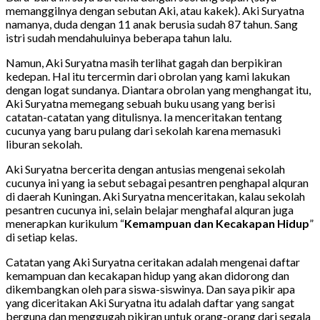
memanggilnya dengan sebutan Aki, atau kakek). Aki Suryatna
namanya, duda dengan 11 anak berusia sudah 87 tahun. Sang
istri sudah mendahuluinya beberapa tahun lalu.
Namun, Aki Suryatna masih terlihat gagah dan berpikiran
kedepan. Hal itu tercermin dari obrolan yang kami lakukan
dengan logat sundanya. Diantara obrolan yang menghangat itu,
Aki Suryatna memegang sebuah buku usang yang berisi
catatan-catatan yang ditulisnya. Ia menceritakan tentang
cucunya yang baru pulang dari sekolah karena memasuki
liburan sekolah.
Aki Suryatna bercerita dengan antusias mengenai sekolah
cucunya ini yang ia sebut sebagai pesantren penghapal alquran
di daerah Kuningan. Aki Suryatna menceritakan, kalau sekolah
pesantren cucunya ini, selain belajar menghafal alquran juga
menerapkan kurikulum “
Kemampuan dan Kecakapan Hidup
”
di setiap kelas.
Catatan yang Aki Suryatna ceritakan adalah mengenai daftar
kemampuan dan kecakapan hidup yang akan didorong dan
dikembangkan oleh para siswa-siswinya. Dan saya pikir apa
yang diceritakan Aki Suryatna itu adalah daftar yang sangat
berguna dan menggugah pikiran untuk orang-orang dari segala