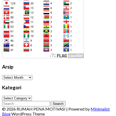
Arsip
Arsip
Kategori
Kategori
Search
for:
© 2026 RUMAH PENA MOTIVASI
| Powered by
Minimalist
Blog
WordPress Theme