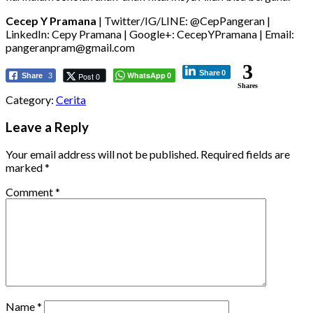
Cecep Y Pramana
| Twitter/IG/LINE: @CepPangeran |
LinkedIn: Cepy Pramana | Google+: CecepYPramana | Email:
pangeranpram@gmail.com
3
Share
0
WhatsApp
Post 0
Share
3
0
Shares
Category:
Cerita
Leave a Reply
Your email address will not be published.
Required fields are
marked
*
Comment
*
Name
*