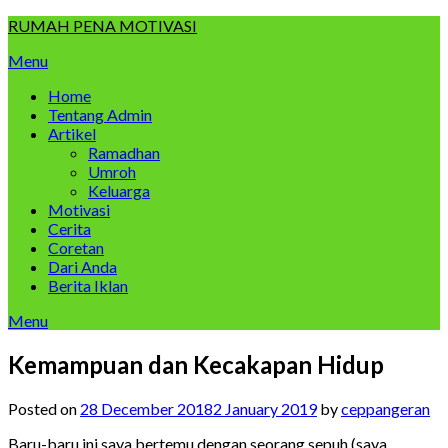
Skip
RUMAH PENA MOTIVASI
to
Menu
content
Home
Tentang Admin
Artikel
Ramadhan
Umroh
Keluarga
Motivasi
Cerita
Coretan
Dari Anda
Berita Iklan
Menu
Kemampuan dan Kecakapan Hidup
Posted on
28 December 2018
2 January 2019
by
ceppangeran
Baru-baru ini saya bertemu dengan seorang sepuh (saya