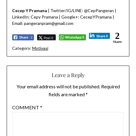
Cecep Y Pramana
| Twitter/IG/LINE: @CepPangeran |
LinkedIn: Cepy Pramana | Google+: CecepYPramana |
Email: pangeranpram@gmail.com
2
Share
0
WhatsApp
Post 0
Share
2
0
Shares
Category:
Motivasi
Leave a Reply
Your email address will not be published.
Required
fields are marked
*
COMMENT
*