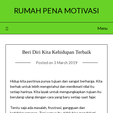
Skip
RUMAH PENA MOTIVASI
to
content
Menu
Beri Diri Kita Kehidupan Terbaik
Posted on
3 March 2019
Hidup kita pastinya punya tujuan dan sangat berharga. Kita
berhak untuk lebih mengetahui dan menikmati nilai itu
setiap harinya. Kita layak untuk mengungkapkan tujuan itu
berulang-ulang dengan cara yang baru setiap saat fajar.
Tentu saja ada masalah, frustrasi, gangguan dan
ketidaknyamanan. Tapi semua itu, tidak bisa mendekati