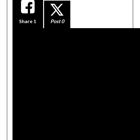
Share
1
Post 0