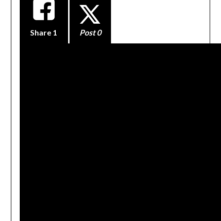
Share
1
Post 0