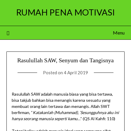
Skip
RUMAH PENA MOTIVASI
to
content
Menu
Rasulullah SAW, Senyum dan Tangisnya
Posted on
4 April 2019
Rasulullah SAW adalah manusia biasa yang bisa tertawa,
bisa takjub bahkan bisa menangis karena sesuatu yang
membuat orang lain tertawa dan menangis. Allah SWT
berfirman, “
Katakanlah (Muhammad), ‘Sesungguhnya aku ini
hanya seorang manusia seperti kamu…
” (QS Al Kahfi: 110)
Tetapi beliau adalah manusia ideal yang sempurna sifat-