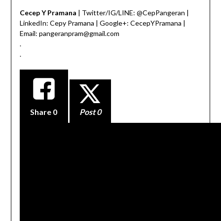
Cecep Y Pramana
| Twitter/IG/LINE: @CepPangeran |
LinkedIn: Cepy Pramana | Google+: CecepYPramana |
Email: pangeranpram@gmail.com
.
.
Share
0
Post 0