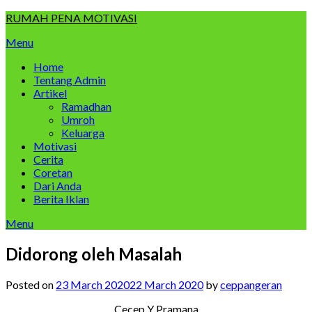
Skip
RUMAH PENA MOTIVASI
to
Menu
content
Home
Tentang Admin
Artikel
Ramadhan
Umroh
Keluarga
Motivasi
Cerita
Coretan
Dari Anda
Berita Iklan
Menu
Didorong oleh Masalah
Posted on
23 March 2020
22 March 2020
by
ceppangeran
Cecep Y Pramana