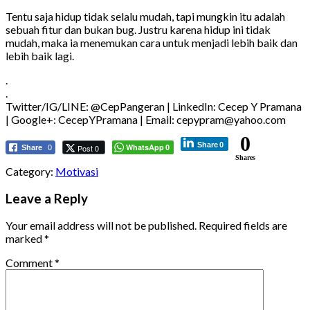
Tentu saja hidup tidak selalu mudah, tapi mungkin itu adalah
sebuah fitur dan bukan bug. Justru karena hidup ini tidak
mudah, maka ia menemukan cara untuk menjadi lebih baik dan
lebih baik lagi.
.
.
Twitter/IG/LINE: @CepPangeran | LinkedIn: Cecep Y Pramana
| Google+: CecepYPramana | Email: cepypram@yahoo.com
0
Share
0
WhatsApp
Post 0
Share
0
0
Shares
Category:
Motivasi
Leave a Reply
Your email address will not be published.
Required fields are
marked
*
Comment
*