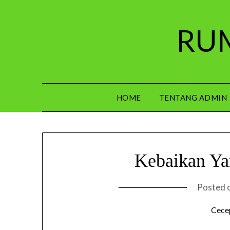
Skip
to
RUM
content
HOME
TENTANG ADMIN
Kebaikan Ya
Posted 
Cece