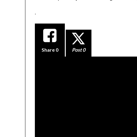
.
Share
0
Post 0