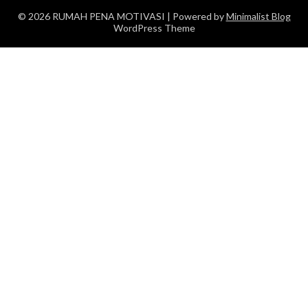
© 2026 RUMAH PENA MOTIVASI
| Powered by
Minimalist Blog
WordPress Theme