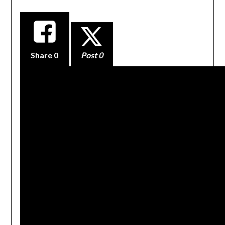
Share
0
Post 0