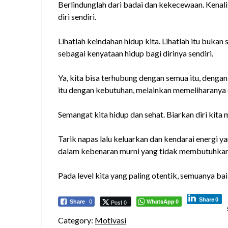
Berlindunglah dari badai dan kekecewaan. Kenali
diri sendiri.
Lihatlah keindahan hidup kita. Lihatlah itu bukan
sebagai kenyataan hidup bagi dirinya sendiri.
Ya, kita bisa terhubung dengan semua itu, denga
itu dengan kebutuhan, melainkan memeliharanya
Semangat kita hidup dan sehat. Biarkan diri kita
Tarik napas lalu keluarkan dan kendarai energi y
dalam kebenaran murni yang tidak membutuhkan v
Pada level kita yang paling otentik, semuanya bai
Share
0
WhatsApp
Post 0
Share
0
0
Category:
Motivasi