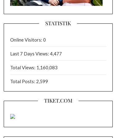
STATISTIK
Online Visitors:
0
Last 7 Days Views:
4,477
Total Views:
1,160,083
Total Posts:
2,599
TIKET.COM