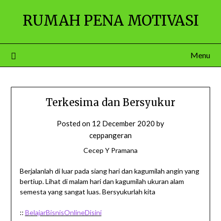
Skip
RUMAH PENA MOTIVASI
to
content
Menu
Terkesima dan Bersyukur
Posted on
12 December 2020
by
ceppangeran
Cecep Y Pramana
Berjalanlah di luar pada siang hari dan kagumilah angin yang
bertiup. Lihat di malam hari dan kagumilah ukuran alam
semesta yang sangat luas. Bersyukurlah kita
::
BelajarBisnisOnlineDisini