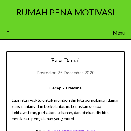
Skip
RUMAH PENA MOTIVASI
to
content
Menu
Rasa Damai
Posted on
25 December 2020
Cecep Y Pramana
Luangkan waktu untuk memberi diri kita pengalaman damai
yang panjang dan berkelanjutan. Lepaskan semua
kekhawatiran, perhatian, tekanan, dan biarkan diri kita
menikmati pengalaman yang murni.
Klik ::
KELASBelajarDigitalOnline