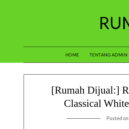
Skip
to
RUM
content
HOME
TENTANG ADMIN
[Rumah Dijual:]
Classical Whit
Posted o