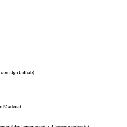
 room dgn bathub)
ave Modena)
 kamar tidur, kamar mandi + 1 kamar pembantu)