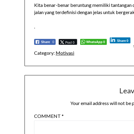
Kita benar-benar beruntung memiliki tantangan d
jalan yang terdefinisi dengan jelas untuk berge
.
Share
0
WhatsApp
Post 0
Share
0
0
Category:
Motivasi
Leav
Your email address will not be 
COMMENT
*