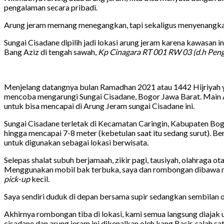
pengalaman secara pribadi.
Arung jeram memang menegangkan, tapi sekaligus menyenangkan. 
Sungai Cisadane dipilih jadi lokasi arung jeram karena kawasan 
Bang Aziz di tengah sawah,
Kp Cinagara RT 001 RW 03 (d.h Peng
Menjelang datangnya bulan Ramadhan 2021 atau 1442 Hijriyah ya
mencoba mengarungi Sungai Cisadane, Bogor Jawa Barat. Main Ar
untuk bisa mencapai di Arung Jeram sungai Cisadane ini.
Sungai Cisadane terletak di Kecamatan Caringin, Kabupaten Bogo
hingga mencapai 7-8 meter (kebetulan saat itu sedang surut). Ber
untuk digunakan sebagai lokasi berwisata.
Selepas shalat subuh berjamaah, zikir pagi, tausiyah, olahraga o
Menggunakan mobil bak terbuka, saya dan rombongan dibawa meli
pick-up
kecil.
Saya sendiri duduk di depan bersama supir sedangkan sembilan o
Akhirnya rombongan tiba di lokasi, kami semua langsung diaja
cisadane dan arung jeram ini dikenalkan oleh kang Basir, salah sa