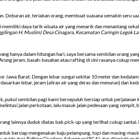
Deburan air, teriakan orang, membuat suasana semakin seru saat 
ini memiliki daya tarik wisata air yang menarik dan menantang sek
gilingan H. Muslim) Desa Cinagara, Kecamatan Caringin Legok L
ng hanya dalam hitungan hari, saya bersama sembilan orang yang 
ung jeram, basah-basahan atau rafting di sini rasanya cukup men
r Jawa Barat. Dengan lebar sungai sekitar 10 meter dan kedalaman
dasarkan lebar, jeram (aliran air yang deras dan menurun) dan ked
tak, pukul sembilan pagi kami bersepuluh bersiap untuk perjalanan k
ntasi jalan perkotaan, lalu masuk jalan pedesaan yang sempit, 
rang lainnya duduk diatas bak pick-up yang terlihat cukup santai.
k untuk bersiap mengenakan baju pelampung, topi dan masing-mas
tu guide dari
Rafting Cisadane Adventure
(RCA), dan dilanjutkan d