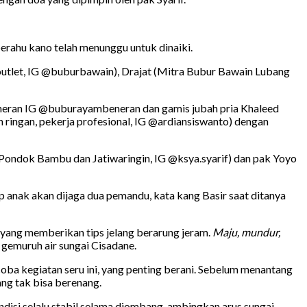
perahu kano telah menunggu untuk dinaiki.
outlet, IG @buburbawain), Drajat (Mitra Bubur Bawain Lubang
 Beneran IG @buburayambeneran dan gamis jubah pria Khaleed
ingan, pekerja profesional, IG @ardiansiswanto) dengan
 Pondok Bambu dan Jatiwaringin, IG @ksya.syarif) dan pak Yoyo
ap anak akan dijaga dua pemandu, kata kang Basir saat ditanya
 yang memberikan tips jelang berarung jeram.
Maju, mundur,
 gemuruh air sungai Cisadane.
oba kegiatan seru ini, yang penting berani. Sebelum menantang
ng tak bisa berenang.
ndisi selalu stabil selama diombang-ambingkan arus sungai.