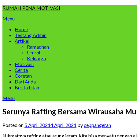
Skip
RUMAH PENA MOTIVASI
to
Menu
content
Home
Tentang Admin
Artikel
Ramadhan
Umroh
Keluarga
Motivasi
Cerita
Coretan
Dari Anda
Berita Iklan
Menu
Serunya Rafting Bersama Wirausaha Mud
Posted on
5 April 2021
4 April 2021
by
ceppangeran
Nikmatnya rafting atau arung jeram, kita bisa menyatu dengan 