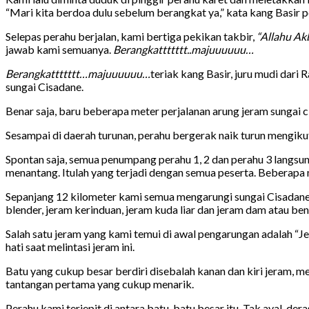
“Mari kita berdoa dulu sebelum berangkat ya,” kata kang Basir
Selepas perahu berjalan, kami bertiga pekikan takbir,
“Allahu Ak
jawab kami semuanya.
Berangkattttttt..majuuuuuu…
Berangkattttttt…majuuuuuu…
teriak kang Basir, juru mudi da
sungai Cisadane.
Benar saja, baru beberapa meter perjalanan arung jeram sungai 
Sesampai di daerah turunan, perahu bergerak naik turun mengikut
Spontan saja, semua penumpang perahu 1, 2 dan perahu 3 langsu
menantang. Itulah yang terjadi dengan semua peserta. Beberapa
Sepanjang 12 kilometer kami semua mengarungi sungai Cisadane 
blender, jeram kerinduan, jeram kuda liar dan jeram dam atau be
Salah satu jeram yang kami temui di awal pengarungan adalah “
hati saat melintasi jeram ini.
Batu yang cukup besar berdiri disebalah kanan dan kiri jeram, me
tantangan pertama yang cukup menarik.
Perahu kami terjepit di antara batu-batu besar itu. Tak ayal, 