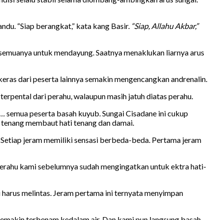
ndu. “Siap berangkat,” kata kang Basir.
“Siap, Allahu Akbar,”
 semuanya untuk mendayung. Saatnya menaklukan liarnya arus
keras dari peserta lainnya semakin mengencangkan andrenalin.
terpental dari perahu, walaupun masih jatuh diatas perahu.
r…
semua peserta basah kuyub. Sungai Cisadane ini cukup
r tenang membaut hati tenang dan damai.
 Setiap jeram memiliki sensasi berbeda-beda. Pertama jeram
perahu kami sebelumnya sudah mengingatkan untuk ektra hati-
ki harus melintas. Jeram pertama ini ternyata menyimpan
u semakin terbenam kedalam air. Dan kami pun langsung basah