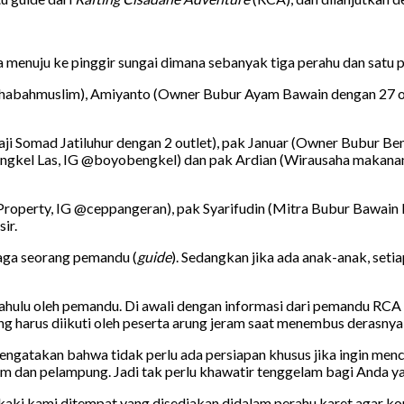
a menuju ke pinggir sungai dimana sebanyak tiga perahu dan satu 
@imahabahmuslim), Amiyanto (Owner Bubur Ayam Bawain dengan 27 
 Haji Somad Jatiluhur dengan 2 outlet), pak Januar (Owner Bubur
kel Las, IG @boyobengkel) dan pak Ardian (Wirausaha makanan r
g Property, IG @ceppangeran), pak Syarifudin (Mitra Bubur Bawain
ir.
ijaga seorang pemandu (
guide
). Sedangkan jika ada anak-anak, seti
 dahulu oleh pemandu. Di awali dengan informasi dari pemandu RCA
ng harus diikuti oleh peserta arung jeram saat menembus derasnya
ngatakan bahwa tidak perlu ada persiapan khusus jika ingin menc
m dan pelampung. Jadi tak perlu khawatir tenggelam bagi Anda ya
 kaki kami ditempat yang disediakan didalam perahu karet agar ko