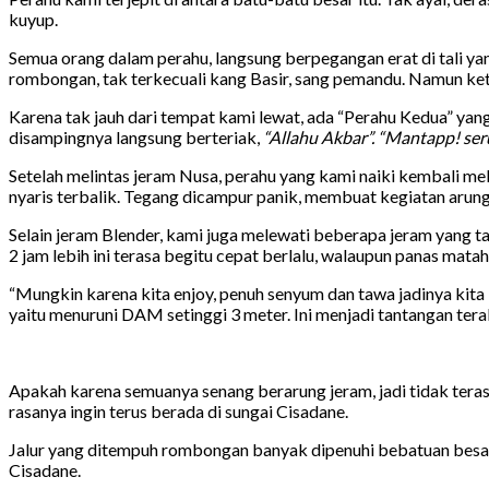
kuyup.
Semua orang dalam perahu, langsung berpegangan erat di tali y
rombongan, tak terkecuali kang Basir, sang pemandu. Namun ket
Karena tak jauh dari tempat kami lewat, ada “Perahu Kedua” ya
disampingnya langsung berteriak,
“Allahu Akbar”. “Mantapp! seru
Setelah melintas jeram Nusa, perahu yang kami naiki kembali me
nyaris terbalik. Tegang dicampur panik, membuat kegiatan arung j
Selain jeram Blender, kami juga melewati beberapa jeram yang t
2 jam lebih ini terasa begitu cepat berlalu, walaupun panas ma
“Mungkin karena kita enjoy, penuh senyum dan tawa jadinya kita b
yaitu menuruni DAM setinggi 3 meter. Ini menjadi tantangan te
Apakah karena semuanya senang berarung jeram, jadi tidak terasa
rasanya ingin terus berada di sungai Cisadane.
Jalur yang ditempuh rombongan banyak dipenuhi bebatuan besar
Cisadane.