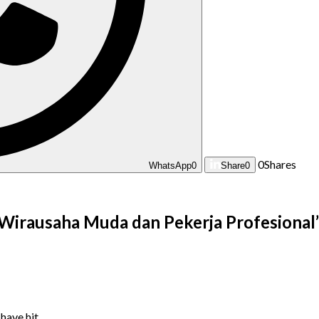
0
Shares
WhatsApp
0
Share
0
Wirausaha Muda dan Pekerja Profesional
 have hit