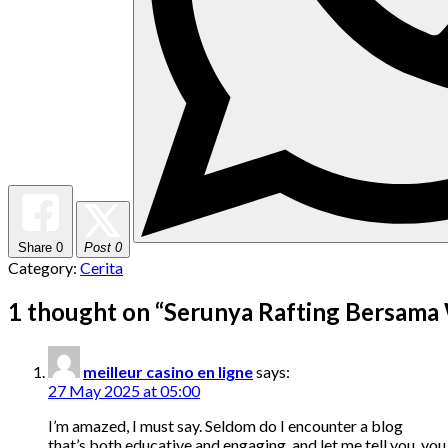
Share
0
Post 0
Category:
Cerita
1 thought on “
Serunya Rafting Bersama 
meilleur casino en ligne
says:
27 May 2025 at 05:00
I’m amazed, I must say. Seldom do I encounter a blog
that’s both educative and engaging, and let me tell you, you