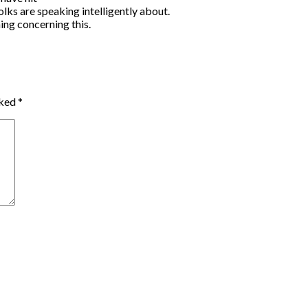
olks are speaking intelligently about.
ing concerning this.
rked
*