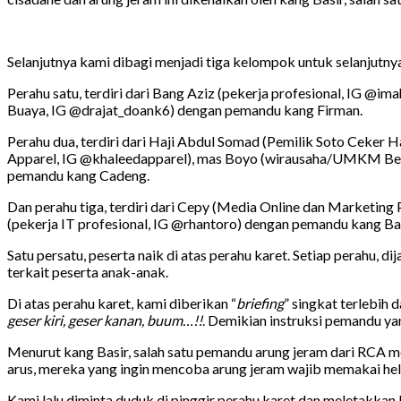
Selanjutnya kami dibagi menjadi tiga kelompok untuk selanjutny
Perahu satu, terdiri dari Bang Aziz (pekerja profesional, IG 
Buaya, IG @drajat_doank6) dengan pemandu kang Firman.
Perahu dua, terdiri dari Haji Abdul Somad (Pemilik Soto Ceker
Apparel, IG @khaleedapparel), mas Boyo (wirausaha/UMKM Beng
pemandu kang Cadeng.
Dan perahu tiga, terdiri dari Cepy (Media Online dan Marketin
(pekerja IT profesional, IG @rhantoro) dengan pemandu kang Bas
Satu persatu, peserta naik di atas perahu karet. Setiap perahu, d
terkait peserta anak-anak.
Di atas perahu karet, kami diberikan “
briefing
” singkat terlebih
geser kiri, geser kanan, buum…!!
. Demikian instruksi pemandu ya
Menurut kang Basir, salah satu pemandu arung jeram dari RCA me
arus, mereka yang ingin mencoba arung jeram wajib memakai hel
Kami lalu diminta duduk di pinggir perahu karet dan meletakkan