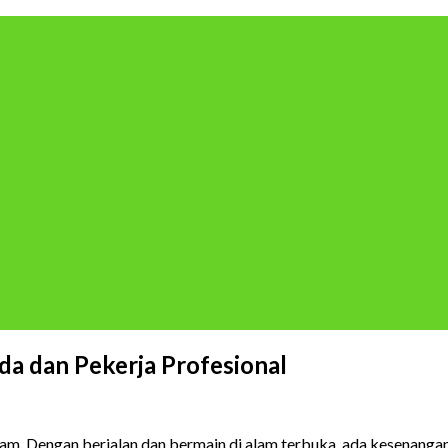
a dan Pekerja Profesional
alam. Dengan berjalan dan bermain di alam terbuka, ada kesenang