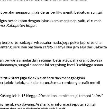
perahu mengarungi air deras berliku meniti bebatuan sungai.
aligus berdekatan dengan lokasi kami menginap, yaitu di rumah
ama, Kabupaten Bogor
.
berprofesi sebagai wirausaha muda, juga pekerja profesional
antang, seru dan pastinya
safety
. Hanya dua jam saja dari Jakarta
 bervariasi mulai dari setinggi betis atau paha orang dewasa
alamannya, sungai cisadane ini tergolong level 3 sehingga aman
e titik start juga tidak kalah seru dan menegangkan.
berkelok-kelok, naik dan turun. Semua rombongan naik mobil
 Kurang lebih 15 hingga 20 menitan kami menuju tempat “
start
”.
ing membawa dayung. Arahan dan informasi seputar sungai
engan doa yang dipimpin oleh pak Syarif.