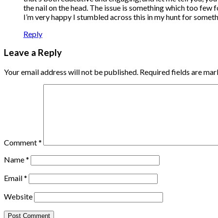
the nail on the head. The issue is something which too few f
I’m very happy I stumbled across this in my hunt for someth
Reply
Leave a Reply
Your email address will not be published.
Required fields are ma
Comment
*
Name
*
Email
*
Website