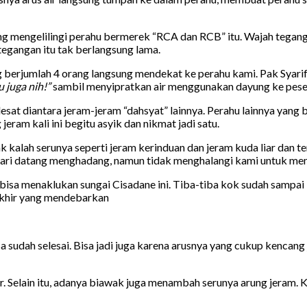
ang mengelilingi perahu bermerek “RCA dan RCB” itu. Wajah tega
egangan itu tak berlangsung lama.
ng berjumlah 4 orang langsung mendekat ke perahu kami. Pak Syar
 juga nih!”
sambil menyipratkan air menggunakan dayung ke peser
lesat diantara jeram-jeram “dahsyat” lainnya. Perahu lainnya yang
eram kali ini begitu asyik dan nikmat jadi satu.
ak kalah serunya seperti jeram kerinduan dan jeram kuda liar dan
tahari datang menghadang, namun tidak menghalangi kami untuk me
isa menaklukan sungai Cisadane ini. Tiba-tiba kok sudah sampai lok
rakhir yang mendebarkan
 sudah selesai. Bisa jadi juga karena arusnya yang cukup kencang 
. Selain itu, adanya biawak juga menambah serunya arung jeram. 