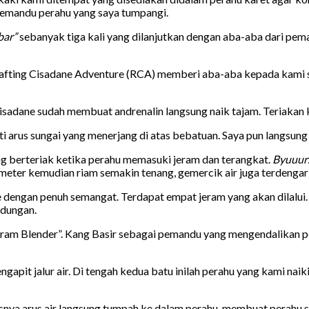
 pemandu perahu yang saya tumpangi.
bar”
sebanyak tiga kali yang dilanjutkan dengan aba-aba dari pema
ri Rafting Cisadane Adventure (RCA) memberi aba-aba kepada kami
cisadane sudah membuat andrenalin langsung naik tajam. Teriakan 
i arus sungai yang menerjang di atas bebatuan. Saya pun langsung 
ng berteriak ketika perahu memasuki jeram dan terangkat.
Byuuu
 meter kemudian riam semakin tenang, gemercik air juga terdenga
dengan penuh semangat. Terdapat empat jeram yang akan dilalui.
ndungan.
Jeram Blender”. Kang Basir sebagai pemandu yang mengendalikan 
ngapit jalur air. Di tengah kedua batu inilah perahu yang kami nai
derasnya arus air langsung tumpah ke dalam perahu, membuat perah