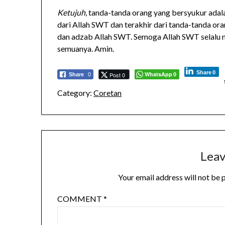
Ketujuh
, tanda-tanda orang yang bersyukur ada
dari Allah SWT dan terakhir dari tanda-tanda ora
dan adzab Allah SWT. Semoga Allah SWT selalu 
semuanya. Amin.
Share
0
WhatsApp
Post 0
Share
0
0
Category:
Coretan
Leav
Your email address will not be 
COMMENT
*