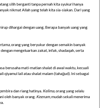
ang silih berganti tanpa pernah kita syukuri hanya
ak nikmat Allah yang telah kita sia-siakan. Dari yang
 hirup dihargai dengan uang. Berapa banyak uang yang
rtama
, orang yang beryukur dengan semakin banyak
 dengan mengeluarkan zakat, infak, shadaqah, serta
asa berusaha mati-matian shalat di awal waktu, kecuali
li qiyamul lail atau shalat malam (tahajjud). Ini sebagai
 gembira dan riang hatinya.
Kelima
, orang yang selalu
ani oleh banyak orang.
Keenam
, mudah sekali menerima
ya.