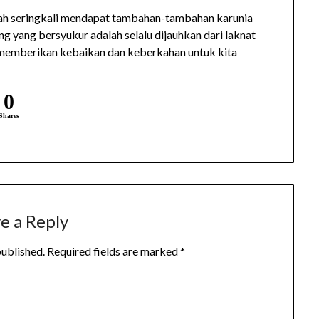
lah seringkali mendapat tambahan-tambahan karunia
ng yang bersyukur adalah selalu dijauhkan dari laknat
memberikan kebaikan dan keberkahan untuk kita
0
Shares
e a Reply
published.
Required fields are marked
*