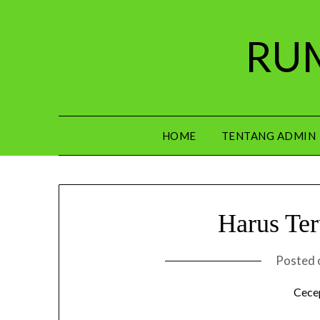
Skip
to
RUM
content
HOME
TENTANG ADMIN
Harus Ter
Posted
Cece