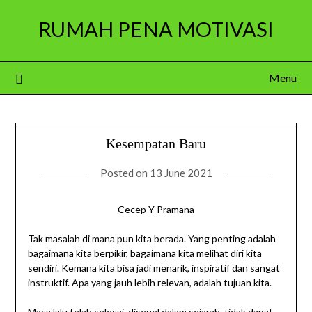
Skip
RUMAH PENA MOTIVASI
to
content
Menu
Kesempatan Baru
Posted on
13 June 2021
Cecep Y Pramana
Tak masalah di mana pun kita berada. Yang penting adalah
bagaimana kita berpikir, bagaimana kita melihat diri kita
sendiri. Kemana kita bisa jadi menarik, inspiratif dan sangat
instruktif. Apa yang jauh lebih relevan, adalah tujuan kita.
Masa lalu telah selesai, disegel dalam sejarah, tidak dapat