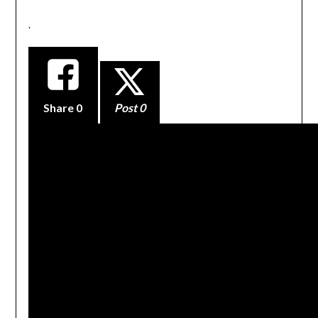
.
Share
0
Post 0