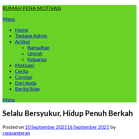
Skip
RUMAH PENA MOTIVASI
to
Menu
content
Home
Tentang Admin
Artikel
Ramadhan
Umroh
Keluarga
Motivasi
Cerita
Coretan
Dari Anda
Berita Iklan
Menu
Selalu Bersyukur, Hidup Penuh Berkah
Posted on
10 September 2021
16 September 2021
by
ceppangeran