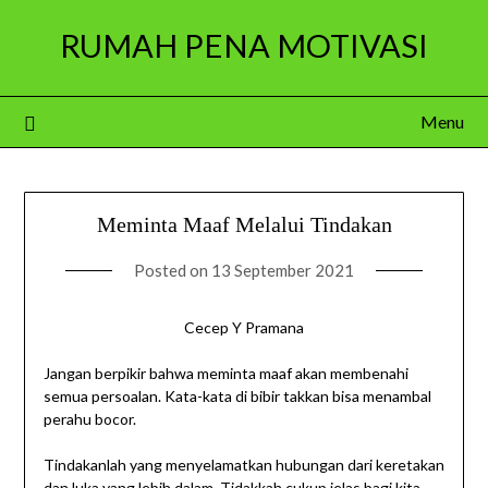
Skip
RUMAH PENA MOTIVASI
to
content
Menu
Meminta Maaf Melalui Tindakan
Posted on
13 September 2021
Cecep Y Pramana
Jangan berpikir bahwa meminta maaf akan membenahi
semua persoalan. Kata-kata di bibir takkan bisa menambal
perahu bocor.
Tindakanlah yang menyelamatkan hubungan dari keretakan
dan luka yang lebih dalam. Tidakkah cukup jelas bagi kita