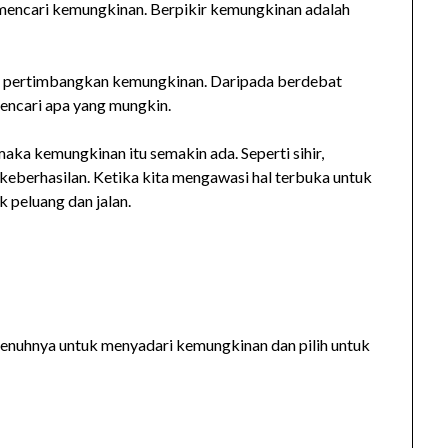
k mencari kemungkinan. Berpikir kemungkinan adalah
ik pertimbangkan kemungkinan. Daripada berdebat
mencari apa yang mungkin.
maka kemungkinan itu semakin ada. Seperti sihir,
eberhasilan. Ketika kita mengawasi hal terbuka untuk
peluang dan jalan.
sepenuhnya untuk menyadari kemungkinan dan pilih untuk