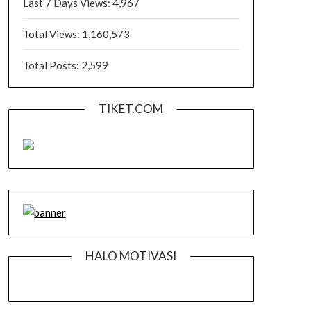
Last 7 Days Views:
4,967
Total Views:
1,160,573
Total Posts:
2,599
TIKET.COM
HALO MOTIVASI