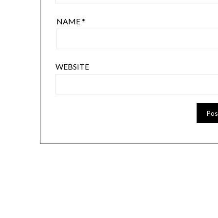
NAME
*
WEBSITE