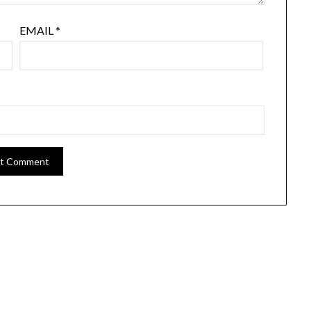
EMAIL
*