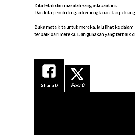
Kita lebih dari masalah yang ada saat ini.
Dan kita penuh dengan kemungkinan dan peluang
Buka mata kita untuk mereka, lalu lihat ke dalam
terbaik dari mereka. Dan gunakan yang terbaik dar
.
Share
0
Post 0