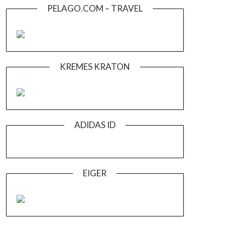
PELAGO.COM – TRAVEL
KREMES KRATON
ADIDAS ID
EIGER