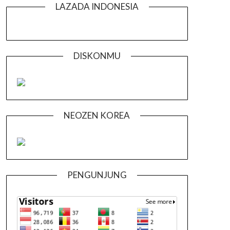
LAZADA INDONESIA
DISKONMU
NEOZEN KOREA
PENGUNJUNG