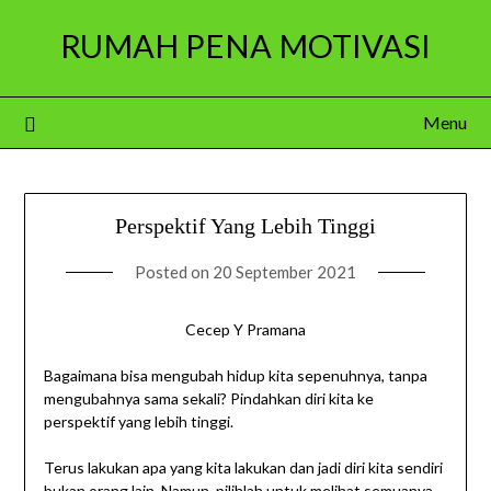
Skip
RUMAH PENA MOTIVASI
to
content
Menu
Perspektif Yang Lebih Tinggi
Posted on
20 September 2021
Cecep Y Pramana
Bagaimana bisa mengubah hidup kita sepenuhnya, tanpa
mengubahnya sama sekali? Pindahkan diri kita ke
perspektif yang lebih tinggi.
Terus lakukan apa yang kita lakukan dan jadi diri kita sendiri
bukan orang lain. Namun, pilihlah untuk melihat semuanya