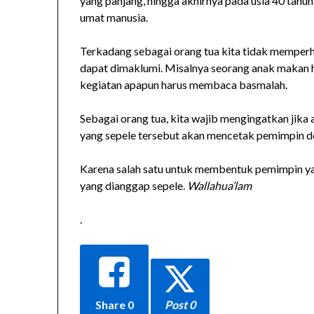
yang panjang, hingga akhirnya pada usia 40 tahun,
umat manusia.
Terkadang sebagai orang tua kita tidak memperha
dapat dimaklumi. Misalnya seorang anak makan 
kegiatan apapun harus membaca basmalah.
Sebagai orang tua, kita wajib mengingatkan jika
yang sepele tersebut akan mencetak pemimpin de
Karena salah satu untuk membentuk pemimpin yan
yang dianggap sepele.
Wallahua’lam
.
Share
0
Post 0