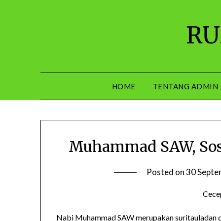
Skip
to
RU
content
HOME
TENTANG ADMIN
Muhammad SAW, Soso
Posted on
30 Septe
Cece
Nabi Muhammad SAW merupakan suritauladan dan