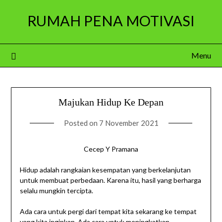
Skip
RUMAH PENA MOTIVASI
to
content
Menu
Majukan Hidup Ke Depan
Posted on
7 November 2021
Cecep Y Pramana
Hidup adalah rangkaian kesempatan yang berkelanjutan
untuk membuat perbedaan. Karena itu, hasil yang berharga
selalu mungkin tercipta.
Ada cara untuk pergi dari tempat kita sekarang ke tempat
yang kita inginkan. Ada cara untuk meningkatkan