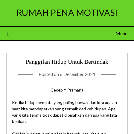
Skip
RUMAH PENA MOTIVASI
to
content
Menu
Panggilan Hidup Untuk Bertindak
Posted on
6 December 2021
Cecep Y Pramana
Ketika hidup meminta yang paling banyak dari kita adalah
saat kita mendapatkan yang terbaik dari kehidupan. Apa
yang kita terima tidak dapat dipisahkan dari apa yang kita
berikan.
Gali lebih dalam, berikan lebih banyak, dan kita akan