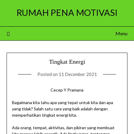
Skip
RUMAH PENA MOTIVASI
to
content
Menu
Tingkat Energi
Posted on
11 December 2021
Cecep Y Pramana
Bagaimana kita tahu apa yang tepat untuk kita dan apa
yang tidak? Salah satu cara yang baik adalah dengan
memperhatikan tingkat energi kita.
Ada orang, tempat, aktivitas, dan pikiran yang membuat
kita merasa lebih energik. Ada lingkungan, tantangan,