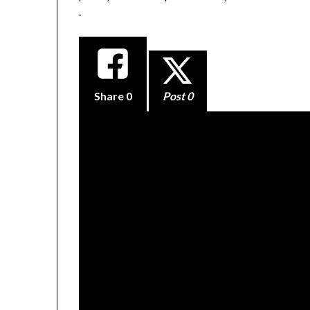
.
Share
0
Post 0