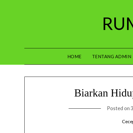
Skip
to
RUM
content
HOME
TENTANG ADMIN
Biarkan Hidu
Posted on
Cece