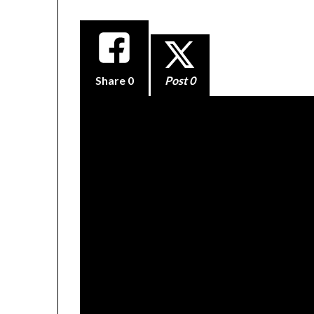
Share
0
Post 0