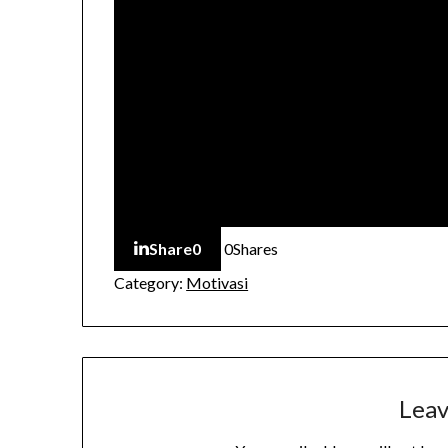
Share
0
0
Shares
Category:
Motivasi
Leav