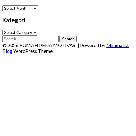
Arsip
Kategori
Kategori
Search
for:
© 2026 RUMAH PENA MOTIVASI
| Powered by
Minimalist
Blog
WordPress Theme