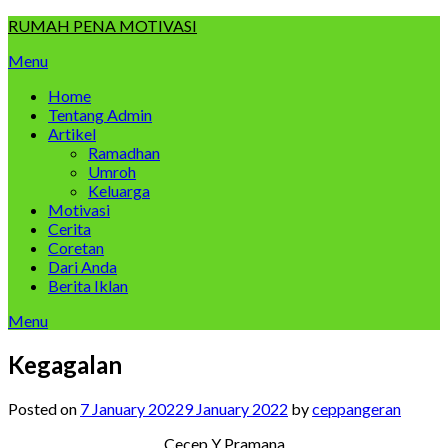
Skip
RUMAH PENA MOTIVASI
to
Menu
content
Home
Tentang Admin
Artikel
Ramadhan
Umroh
Keluarga
Motivasi
Cerita
Coretan
Dari Anda
Berita Iklan
Menu
Kegagalan
Posted on
7 January 2022
9 January 2022
by
ceppangeran
Cecep Y Pramana