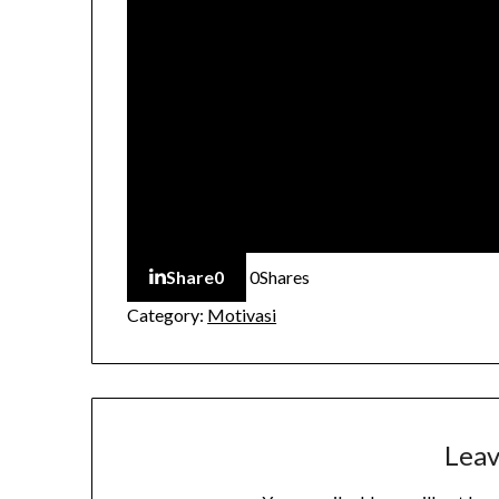
Share
0
0
Shares
Category:
Motivasi
Leav