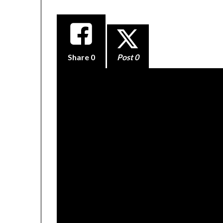
Share
0
Post 0