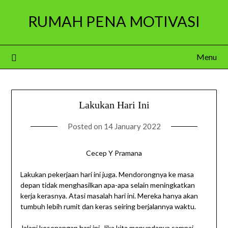
Skip
RUMAH PENA MOTIVASI
to
content
Menu
Lakukan Hari Ini
Posted on
14 January 2022
Cecep Y Pramana
Lakukan pekerjaan hari ini juga. Mendorongnya ke masa
depan tidak menghasilkan apa-apa selain meningkatkan
kerja kerasnya. Atasi masalah hari ini. Mereka hanya akan
tumbuh lebih rumit dan keras seiring berjalannya waktu.
Jalani kesenangan hari ini. Jika kita menundanya sampai