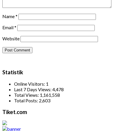
Name
*
Email
*
Website
Statistik
Online Visitors:
1
Last 7 Days Views:
4,478
Total Views:
1,161,558
Total Posts:
2,603
Tiket.com