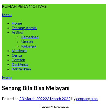
Skip
RUMAH PENA MOTIVASI
to
Menu
content
Home
Tentang Admin
Artikel
Ramadhan
Umroh
Keluarga
Motivasi
Cerita
Coretan
Dari Anda
Berita Iklan
Menu
Senang Bila Bisa Melayani
Posted on
23 March 2022
23 March 2022
by
ceppangeran
Cecep Y Pramana