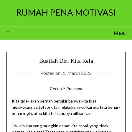
Skip
RUMAH PENA MOTIVASI
to
content
Menu
Buatlah Diri Kita Rela
Posted on
25 March 2022
Cecep Y Pramana
Kita tidak akan pernah berpikir bahwa kita bisa
melakukannya tetapi kita melakukannya. Karena kita benar-
benar ingin, atau kita tidak punya pilihan lain.
Hal lain apa yang mungkin dapat kita capai, yang tidak
pernah kita duga? Tantangan mendalam apa, keinginan