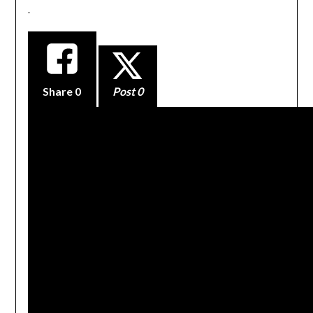
.
Share
0
Post 0