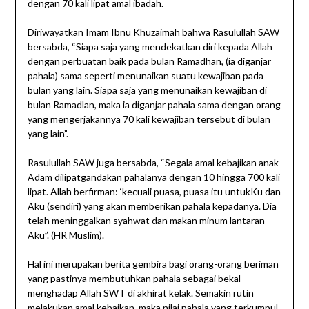
dengan 70 kali lipat amal ibadah.
Diriwayatkan Imam Ibnu Khuzaimah bahwa Rasulullah SAW
bersabda, “Siapa saja yang mendekatkan diri kepada Allah
dengan perbuatan baik pada bulan Ramadhan, (ia diganjar
pahala) sama seperti menunaikan suatu kewajiban pada
bulan yang lain. Siapa saja yang menunaikan kewajiban di
bulan Ramadlan, maka ia diganjar pahala sama dengan orang
yang mengerjakannya 70 kali kewajiban tersebut di bulan
yang lain”.
Rasulullah SAW juga bersabda, “Segala amal kebajikan anak
Adam dilipatgandakan pahalanya dengan 10 hingga 700 kali
lipat. Allah berfirman: ‘kecuali puasa, puasa itu untukKu dan
Aku (sendiri) yang akan memberikan pahala kepadanya. Dia
telah meninggalkan syahwat dan makan minum lantaran
Aku”. (HR Muslim).
Hal ini merupakan berita gembira bagi orang-orang beriman
yang pastinya membutuhkan pahala sebagai bekal
menghadap Allah SWT di akhirat kelak. Semakin rutin
melakukan amal kebaikan, maka nilai pahala yang terkumpul