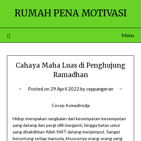
Skip
RUMAH PENA MOTIVASI
to
content
Menu
Cahaya Maha Luas di Penghujung
Ramadhan
Posted on
29 April 2022
by
ceppangeran
Cecep Asmadiredja
Hidup merupakan rangkaian dari kesempatan-kesempatan
yang datang dan pergi silih berganti, hingga batas umur
yang ditakdirkan Allah SWT datang menjemput. Sangat
beruntung setiap manusia, khususnya orang-orang yang