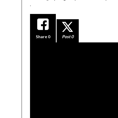
.
Share
0
Post 0