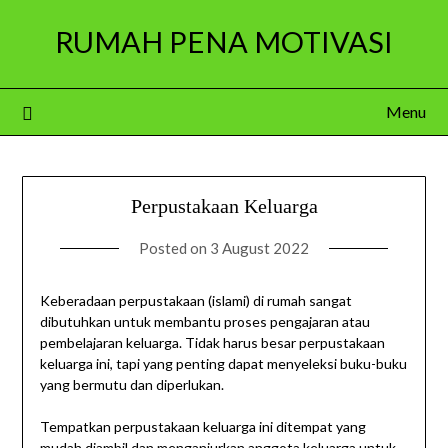
Skip
RUMAH PENA MOTIVASI
to
content
Menu
Perpustakaan Keluarga
Posted on
3 August 2022
Keberadaan perpustakaan (islami) di rumah sangat
dibutuhkan untuk membantu proses pengajaran atau
pembelajaran keluarga. Tidak harus besar perpustakaan
keluarga ini, tapi yang penting dapat menyeleksi buku-buku
yang bermutu dan diperlukan.
Tempatkan perpustakaan keluarga ini ditempat yang
mudah diambil dan menganjurkan anggota keluarga untuk