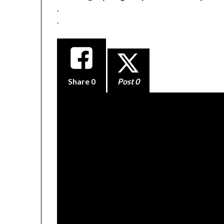
.
.
Share
0
Post 0