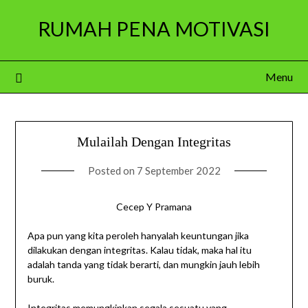
Skip
RUMAH PENA MOTIVASI
to
content
Menu
Mulailah Dengan Integritas
Posted on
7 September 2022
Cecep Y Pramana
Apa pun yang kita peroleh hanyalah keuntungan jika
dilakukan dengan integritas. Kalau tidak, maka hal itu
adalah tanda yang tidak berarti, dan mungkin jauh lebih
buruk.
Integritas memungkinkan segala sesuatu yang