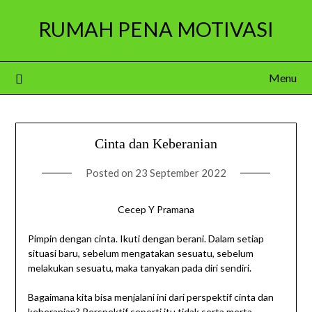
Skip
RUMAH PENA MOTIVASI
to
content
Menu
Cinta dan Keberanian
Posted on
23 September 2022
Cecep Y Pramana
Pimpin dengan cinta. Ikuti dengan berani. Dalam setiap
situasi baru, sebelum mengatakan sesuatu, sebelum
melakukan sesuatu, maka tanyakan pada diri sendiri.
Bagaimana kita bisa menjalani ini dari perspektif cinta dan
keberanian? Perspektif seperti itu tidak serta merta