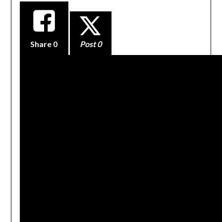
Share
0
Post 0