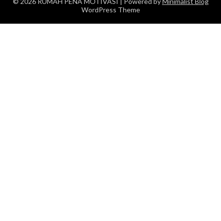
© 2026 RUMAH PENA MOTIVASI
| Powered by
Minimalist Blog
WordPress Theme