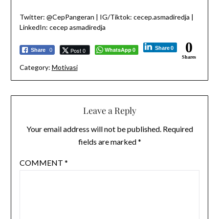
Twitter: @CepPangeran | IG/Tiktok: cecep.asmadiredja |
LinkedIn: cecep asmadiredja
0
Share
0
WhatsApp
Post 0
Share
0
0
Shares
Category:
Motivasi
Leave a Reply
Your email address will not be published.
Required
fields are marked
*
COMMENT
*