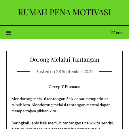
Skip
RUMAH PENA MOTIVASI
to
content
Menu
Dorong Melalui Tantangan
Posted on
28 September 2022
Cecep Y Pramana
Mendorong melalui tantangan fisik dapat memperkuat
tubuh kita. Mendorong melalui tantangan mental dapat
mempertajam pikiran kita.
Seringkali, lebih baik memilih tantangan untuk kita sendiri.
Namun, dari mana pun tantangan itu datang, maka