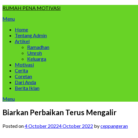
Skip
RUMAH PENA MOTIVASI
to
Menu
content
Home
Tentang Admin
Artikel
Ramadhan
Umroh
Keluarga
Motivasi
Cerita
Coretan
Dari Anda
Berita Iklan
Menu
Biarkan Perbaikan Terus Mengalir
Posted on
4 October 2022
4 October 2022
by
ceppangeran