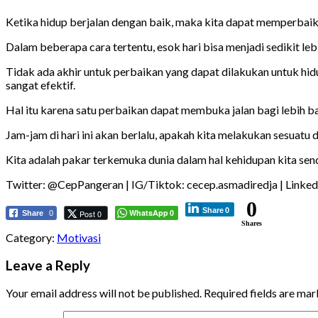
Ketika hidup berjalan dengan baik, maka kita dapat memperbaiki
Dalam beberapa cara tertentu, esok hari bisa menjadi sedikit le
Tidak ada akhir untuk perbaikan yang dapat dilakukan untuk hid
sangat efektif.
Hal itu karena satu perbaikan dapat membuka jalan bagi lebih b
Jam-jam di hari ini akan berlalu, apakah kita melakukan sesuat
Kita adalah pakar terkemuka dunia dalam hal kehidupan kita send
Twitter: @CepPangeran | IG/Tiktok: cecep.asmadiredja | Linked
0
Share
0
WhatsApp
Post 0
Share
0
0
Shares
Category:
Motivasi
Leave a Reply
Your email address will not be published.
Required fields are ma