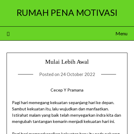
Skip
RUMAH PENA MOTIVASI
to
content
Menu
Mulai Lebih Awal
Posted on
24 October 2022
Cecep Y Pramana
Pagi hari memegang kekuatan sepanjang hari ke depan.
Sambut kekuatan itu, lalu wujudkan dan manfaatkan.
Istirahat malam yang baik telah menyegarkan indra kita dan
mengubah tantangan kemarin menjadi kekuatan hari ini.
Pagi hari memperkenalkan kekuatan baru itu pada peluang