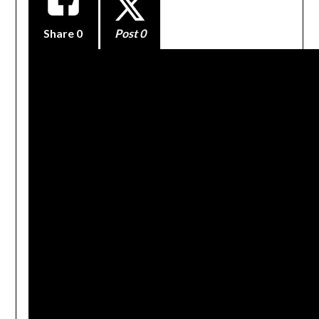
Share
0
Post 0