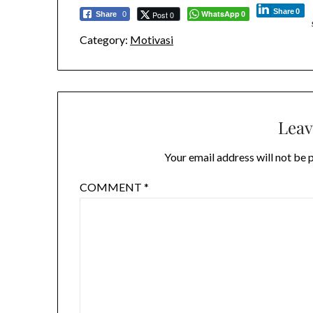
Share
0
WhatsApp
Post 0
Share
0
0
Category:
Motivasi
Leav
Your email address will not be 
COMMENT
*