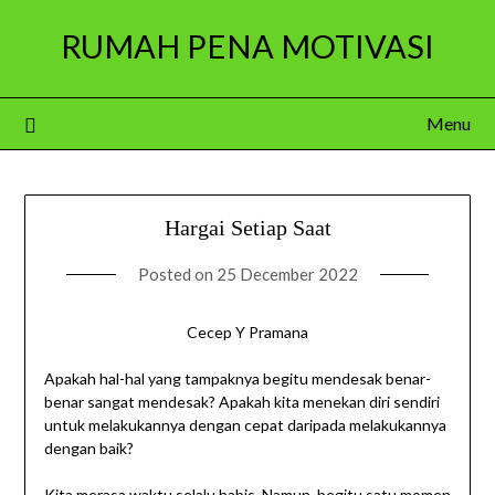
Skip
RUMAH PENA MOTIVASI
to
content
Menu
Hargai Setiap Saat
Posted on
25 December 2022
Cecep Y Pramana
Apakah hal-hal yang tampaknya begitu mendesak benar-
benar sangat mendesak? Apakah kita menekan diri sendiri
untuk melakukannya dengan cepat daripada melakukannya
dengan baik?
Kita merasa waktu selalu habis. Namun, begitu satu momen