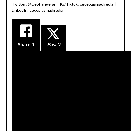
Twitter: @CepPangeran | IG/Tiktok: cecep.asmadiredja |
LinkedIn: cecep asmadiredja
Share
0
Post 0