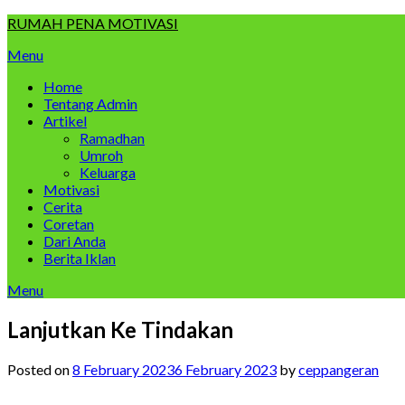
Skip
RUMAH PENA MOTIVASI
to
Menu
content
Home
Tentang Admin
Artikel
Ramadhan
Umroh
Keluarga
Motivasi
Cerita
Coretan
Dari Anda
Berita Iklan
Menu
Lanjutkan Ke Tindakan
Posted on
8 February 2023
6 February 2023
by
ceppangeran