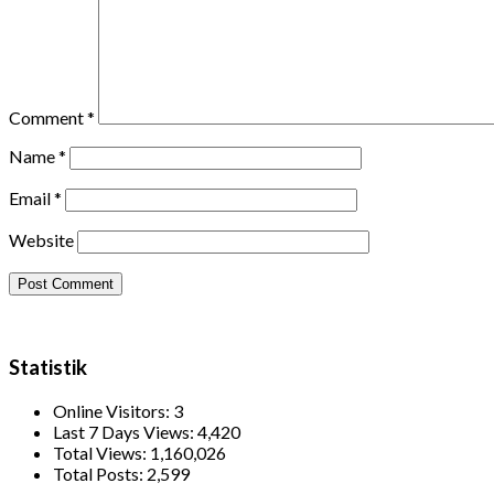
Comment
*
Name
*
Email
*
Website
Statistik
Online Visitors:
3
Last 7 Days Views:
4,420
Total Views:
1,160,026
Total Posts:
2,599