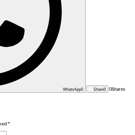
0
Shares
WhatsApp
0
Share
0
rked
*