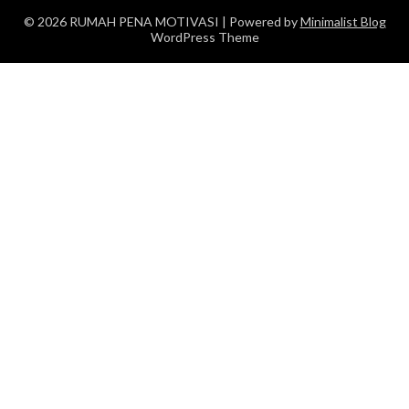
© 2026 RUMAH PENA MOTIVASI
| Powered by
Minimalist Blog
WordPress Theme