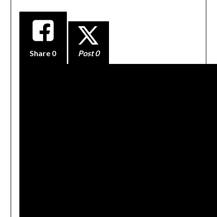
Share
0
Post 0